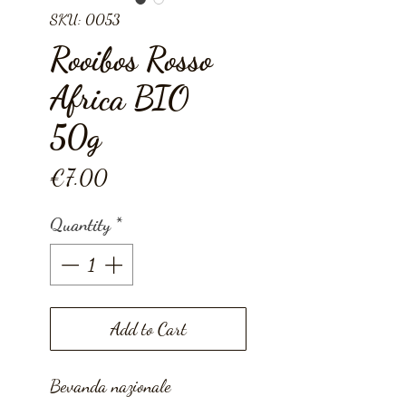
SKU: 0053
Rooibos Rosso
Africa BIO
50g
Price
€7.00
Quantity
*
Add to Cart
Bevanda nazionale