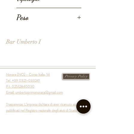
Coltivazione da Agricoltura
Peso
Biologica.
50g
Bar Umberto I
Novara (NO) - Corso Italia, 14
Privacy Policy
Tel. +39 0321-033241
P.I.
02512840030
Email:
umbertoprimonovara@gmail.com
Trasparenza: L’impresa dichiara di aver ricevuto aiuti
pubblicati nel Registro nazionale degli aiuti di Stato.