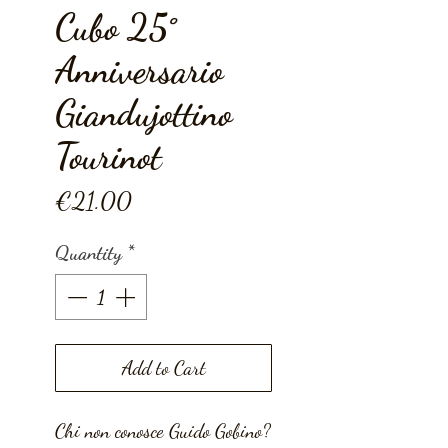
Cubo 25°
Anniversario
Giandujottino
Tourinot
Price
€21.00
Quantity
*
Add to Cart
Chi non conosce Guido Gobino?