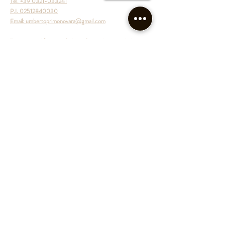
Tel. +39 0321-033241
P.I.
02512840030
Email:
umbertoprimonovara@gmail.com
Trasparenza: L’impresa dichiara di aver ricevuto aiuti
pubblicati nel Registro nazionale degli aiuti di Stato.
©2020 by Bar Umberto I. Proudly
created with
Wix.com
Back to top