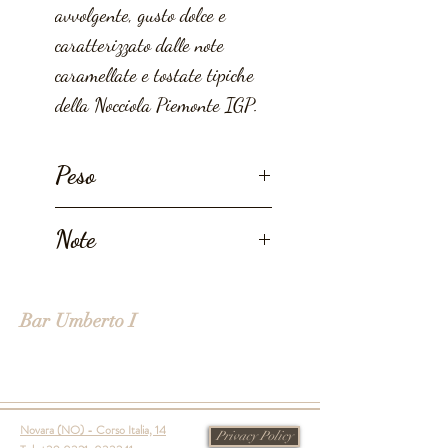
avvolgente, gusto dolce e
caratterizzato dalle note
caramellate e tostate tipiche
della Nocciola Piemonte IGP.
Peso
155g
Note
SENZA GLUTINE
Bar Umberto I
Novara (NO) - Corso Italia, 14
Privacy Policy