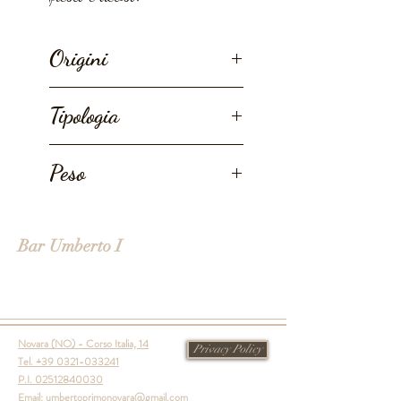
Origini
Cina.
Tipologia
Coltivazione da Agricoltura
Peso
Biologica.
50g
Bar Umberto I
Novara (NO) - Corso Italia, 14
Privacy Policy
Tel. +39 0321-033241
P.I.
02512840030
Email:
umbertoprimonovara@gmail.com