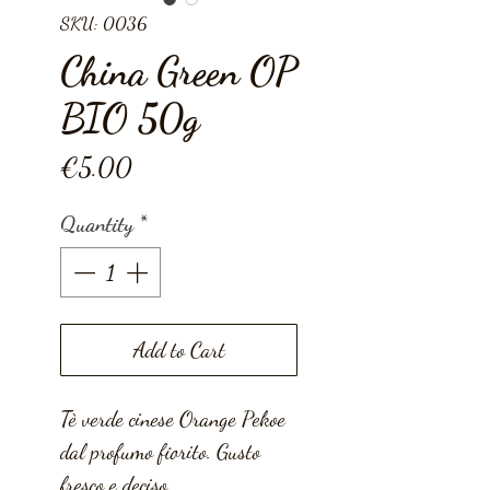
SKU: 0036
China Green OP
BIO 50g
Price
€5.00
Quantity
*
Add to Cart
Tè verde cinese Orange Pekoe
dal profumo fiorito. Gusto
fresco e deciso.