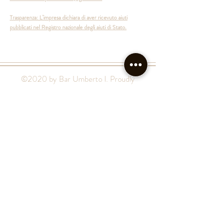
Trasparenza: L’impresa dichiara di aver ricevuto aiuti
pubblicati nel Registro nazionale degli aiuti di Stato.
©2020 by Bar Umberto I. Proudly
created with
Wix.com
Back to top