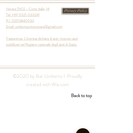
Novara (NO) - Corso Italia, 14
Privacy Policy
Tel. +39 0321-033241
P.I.
02512840030
Email:
umbertoprimonovara@gmail.com
Trasparenza: L’impresa dichiara di aver ricevuto aiuti
pubblicati nel Registro nazionale degli aiuti di Stato.
©2020 by Bar Umberto I. Proudly
created with
Wix.com
Back to top